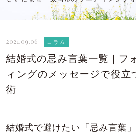
太田店ギャラリー
大宮店
Gallery
G
ドレス＆着物
撮影
2021.09.06
Costume
コラム
結婚式の忌み言葉一覧｜フ
LINEで予約・相
ィングのメッセージで役立
太田店
大宮店
術
来店のご予約
結婚式で避けたい「忌み言葉