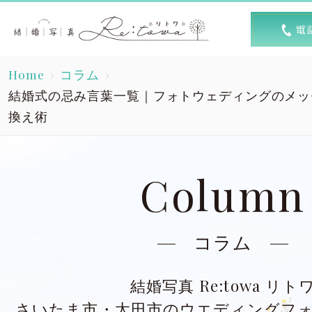
トップ
選ば
Home
コラム
Top
R
結婚式の忌み言葉一覧｜フォトウェディングのメッ
換え術
素敵な1日
キャン
A lovely day
Column
洋装スタジオ
洋
Dress studio
Dres
コラム
和装スタジオ
和
Kimono studio
Kimon
結婚写真 Re:towa リト
さいたま市・太田市のウエディングフ