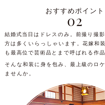
おすすめポイント
02
結婚式当日はドレスのみ。
前撮り撮
方は
多くいらっしゃいます。
花嫁和
も最高位で
芸術品とまで呼ばれる作
そんな和装に身を包み、
最上級のロ
ませんか。