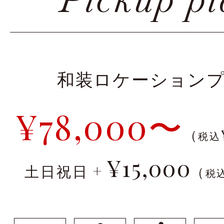
和装ロケーション
¥78,000〜
（
税込
¥15,000
+
土日祝日
（
税