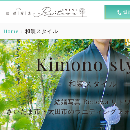
トップ
選ば
Home
和装スタイル
Top
R
素敵な1日
キャン
Kimono st
A lovely day
洋装スタジオ
洋
和装スタイル
Dress studio
Dres
結婚写真 Re:towa リト
和装スタジオ
和
さいたま市・太田市のウエディングフ
Kimono studio
Kimon