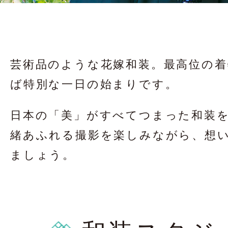
太田店ギャラリー
大宮店
Gallery
G
ドレス＆着物
撮影
芸術品のような花嫁和装。
最高位の着
Costume
ば特別な一日の始まりです。
LINEで予約・相
日本の「美」がすべてつまった和装
緒あふれる撮影を楽しみながら、想い
太田店
大宮店
ましょう。
来店のご予約