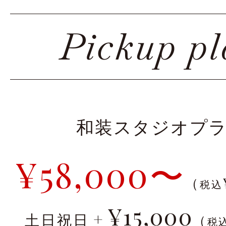
Pickup p
和装スタジオプ
¥58,000〜
（
税込
¥15,000
+
土日祝日
（
税