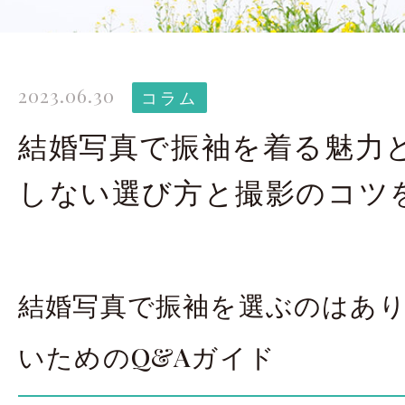
太田店ギャラリー
大宮店
Gallery
G
2023.06.30
ドレス＆着物
撮影
コラム
Costume
結婚写真で振袖を着る魅力
しない選び方と撮影のコツ
LINEで予約・相
太田店
大宮店
結婚写真で振袖を選ぶのはあ
来店のご予約
いためのQ&Aガイド