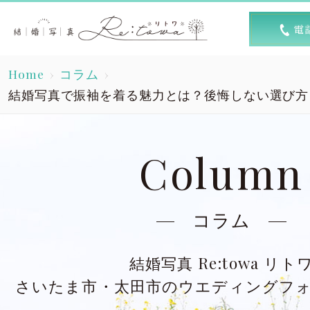
トップ
選ば
Home
コラム
Top
R
結婚写真で振袖を着る魅力とは？後悔しない選び方
素敵な1日
キャン
A lovely day
Column
洋装スタジオ
洋
Dress studio
Dres
コラム
和装スタジオ
和
結婚写真 Re:towa リト
Kimono studio
Kimon
さいたま市・太田市のウエディングフ