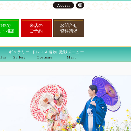
Access
INEで
来店の
お問合せ
約・相談
ご予約
資料請求
ギャラリー
ドレス＆着物
撮影メニュー
tion
Gallery
Costume
Menu