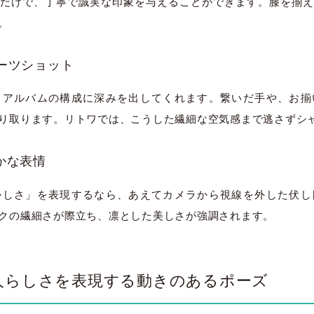
だけで、丁寧で誠実な印象を与えることができます。膝を揃え
大宮店
大宮店
。
パーツショット
、アルバムの構成に深みを出してくれます。繋いだ手や、お揃
り取ります。リトワでは、こうした繊細な空気感まで逃さずシ
やかな表情
かしさ」を表現するなら、あえてカメラから視線を外した伏し
クの繊細さが際立ち、凛とした美しさが強調されます。
人らしさを表現する動きのあるポーズ