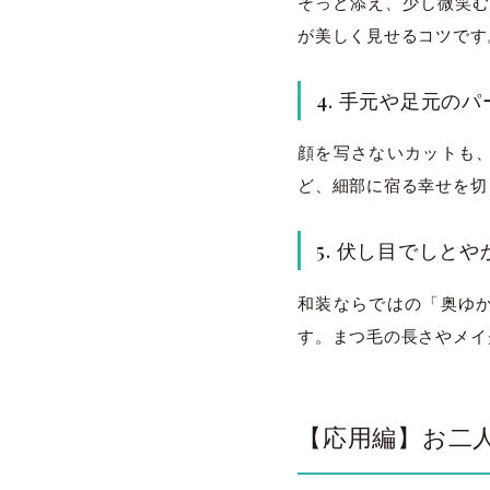
そっと添え、少し微笑む
が美しく見せるコツです
4. 手元や足元の
顔を写さないカットも
ど、細部に宿る幸せを切
5. 伏し目でしと
和装ならではの「奥ゆ
す。まつ毛の長さやメイ
【応用編】お二