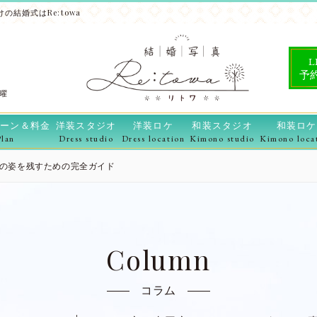
の結婚式はRe:towa
L
予
水曜
ーン＆料金
洋装スタジオ
洋装ロケ
和装スタジオ
和装ロケ
Plan
Dress studio
Dress location
Kimono studio
Kimono loca
の姿を残すための完全ガイド
Column
コラム