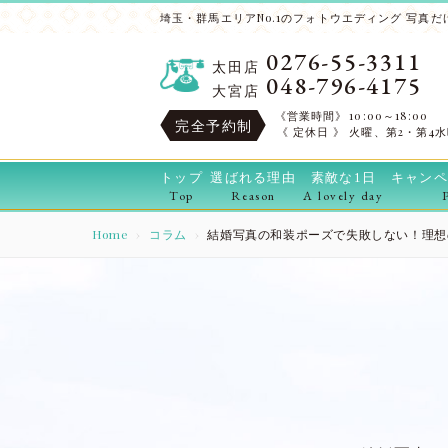
埼玉・群馬エリアNo.1のフォトウエディング 写真だけ
0276-55-3311
太田店
048-796-4175
大宮店
《営業時間》
10:00～18:00
完全予約制
《 定休日 》
火曜、第2・第4
トップ
選ばれる理由
素敵な1日
キャンペ
Top
Reason
A lovely day
Home
コラム
結婚写真の和装ポーズで失敗しない！理想