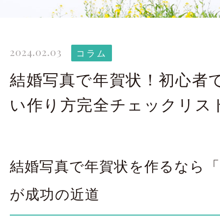
太田店ギャラリー
大宮店
Gallery
G
2024.02.03
ドレス＆着物
撮影
コラム
Costume
結婚写真で年賀状！初心者
い作り方完全チェックリス
LINEで予約・相
太田店
大宮店
結婚写真で年賀状を作るなら「
来店のご予約
が成功の近道