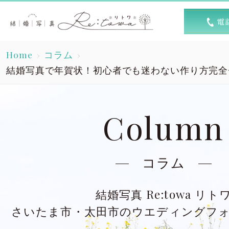
トップ
選ば
Home
コラム
Top
R
結婚写真で年賀状！初心者でも迷わない作り方完全
素敵な1日
キャン
A lovely day
Column
洋装スタジオ
洋
Dress studio
Dres
コラム
和装スタジオ
和
結婚写真 Re:towa リト
Kimono studio
Kimon
さいたま市・太田市のウエディングフ