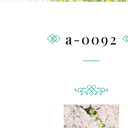
太田店ギャラリー
大宮店
Gallery
G
ドレス＆着物
撮影
a-0092
Costume
LINEで予約・相
太田店
大宮店
来店のご予約