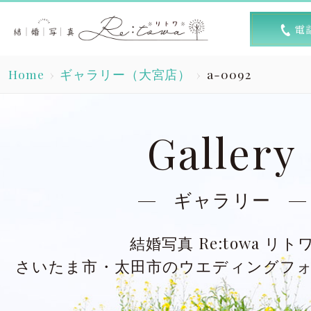
トップ
選ば
Home
ギャラリー（大宮店）
a-0092
Top
R
素敵な1日
キャン
Gallery
A lovely day
洋装スタジオ
洋
ギャラリー
Dress studio
Dres
結婚写真 Re:towa リト
和装スタジオ
和
さいたま市・太田市のウエディングフ
Kimono studio
Kimon