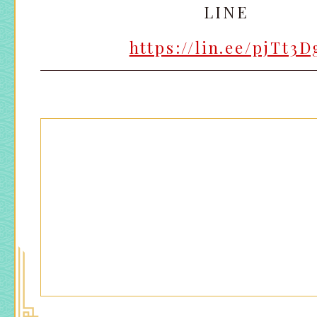
LINE
https://lin.ee/pjTt3D