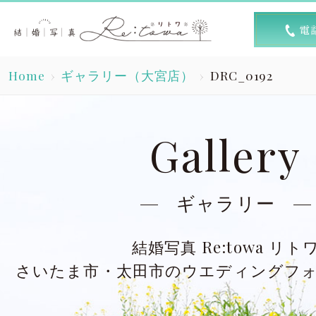
トップ
選ば
Home
ギャラリー（大宮店）
DRC_0192
Top
R
素敵な1日
キャン
Gallery
A lovely day
洋装スタジオ
洋
ギャラリー
Dress studio
Dres
結婚写真 Re:towa リト
和装スタジオ
和
さいたま市・太田市のウエディングフ
Kimono studio
Kimon