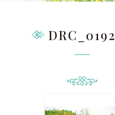
太田店ギャラリー
大宮店
Gallery
G
ドレス＆着物
撮影
DRC_019
Costume
LINEで予約・相
太田店
大宮店
来店のご予約