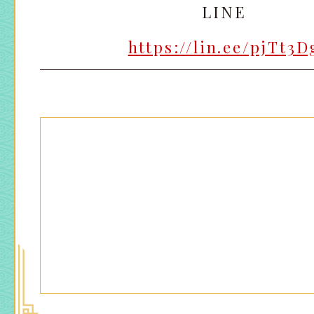
LINE
https://lin.ee/pjTt3D