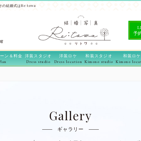
の結婚式はRe:towa
L
予
水曜
ーン＆料金
洋装スタジオ
洋装ロケ
和装スタジオ
和装ロケ
Plan
Dress studio
Dress location
Kimono studio
Kimono loca
Gallery
ギャラリー