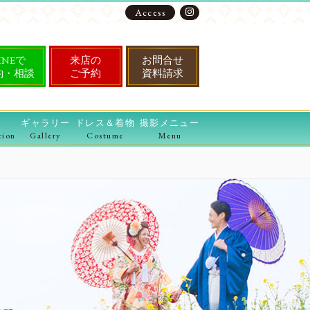
Access
INEで
来店の
お問合せ
約・相談
ご予約
資料請求
ギャラリー
ドレス＆着物
撮影メニュー
tion
Gallery
Costume
Menu