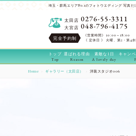
埼玉・群馬エリアNo.1のフォトウエディング 写真だけ
0276-55-3311
太田店
048-796-4175
大宮店
《営業時間》
10:00～18:00
完全予約制
《 定休日 》
火曜、第2・第4
トップ
選ばれる理由
素敵な1日
キャンペ
Top
Reason
A lovely day
Home
ギャラリー（太田店）
洋装スタジオ006