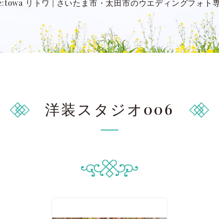
:towa リトワ
|
さいたま市・太田市のウエディングフォト
洋装スタジオ006