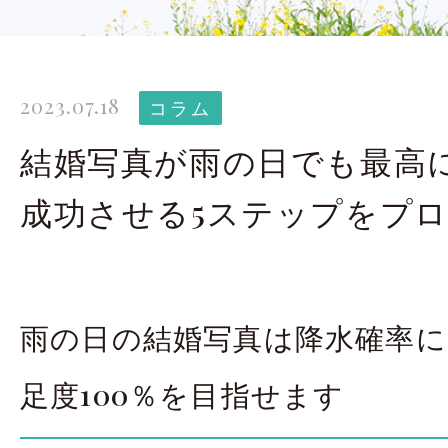
太田店ギャラリー
大宮店
Gallery
G
2023.07.18
ドレス＆着物
撮影
コラム
Costume
結婚写真が雨の日でも最高
成功させる5ステップをプ
LINEで予約・相
太田店
大宮店
雨の日の結婚写真は降水確率に
来店のご予約
足度100％を目指せます