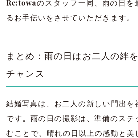
Re:towa
のスタッフ一同、雨の日を
るお手伝いをさせていただきます。
まとめ：雨の日はお二人の絆
チャンス
結婚写真は、お二人の新しい門出を
太田店
太田店
です。雨の日の撮影は、準備のステ
大宮店
大宮店
むことで、晴れの日以上の感動と美