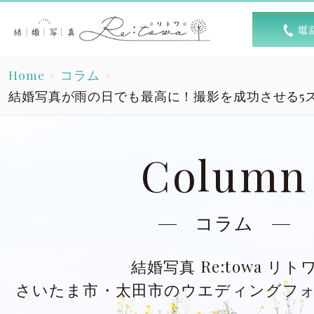
トップ
選ば
Home
コラム
Top
R
結婚写真が雨の日でも最高に！撮影を成功させる5
素敵な1日
キャン
A lovely day
Column
洋装スタジオ
洋
Dress studio
Dres
コラム
和装スタジオ
和
結婚写真 Re:towa リト
Kimono studio
Kimon
さいたま市・太田市のウエディングフ