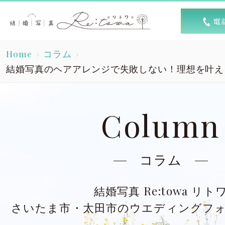
トップ
選ば
Home
コラム
Top
R
結婚写真のヘアアレンジで失敗しない！理想を叶え
素敵な1日
キャン
A lovely day
Column
洋装スタジオ
洋
Dress studio
Dres
コラム
和装スタジオ
和
結婚写真 Re:towa リト
Kimono studio
Kimon
さいたま市・太田市のウエディングフ