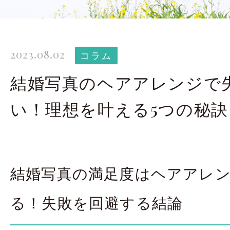
太田店ギャラリー
大宮店
Gallery
G
2023.08.02
ドレス＆着物
撮影
コラム
Costume
結婚写真のヘアアレンジで
い！理想を叶える5つの秘
LINEで予約・相
太田店
大宮店
結婚写真の満足度はヘアアレ
来店のご予約
る！失敗を回避する結論