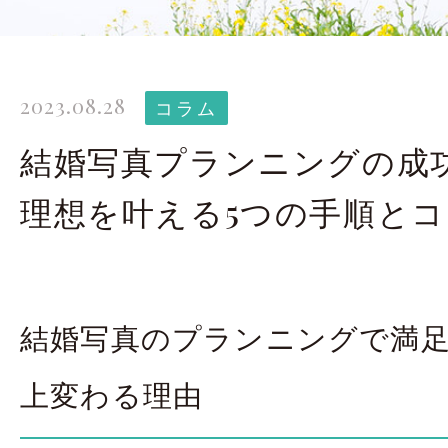
太田店ギャラリー
大宮店
Gallery
G
2023.08.28
ドレス＆着物
撮影
コラム
Costume
結婚写真プランニングの成
理想を叶える5つの手順とコ
LINEで予約・相
太田店
大宮店
結婚写真のプランニングで満足
来店のご予約
上変わる理由