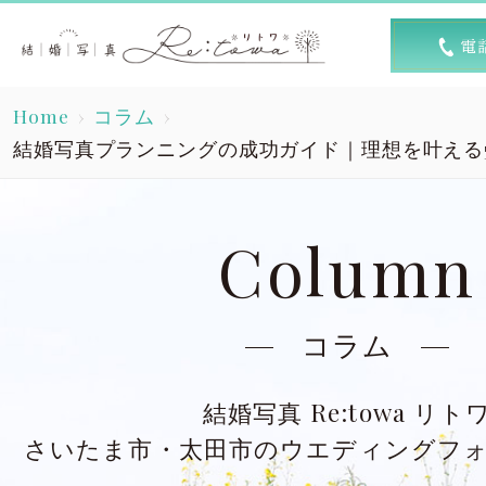
トップ
選ば
Home
コラム
Top
R
結婚写真プランニングの成功ガイド｜理想を叶える
素敵な1日
キャン
A lovely day
Column
洋装スタジオ
洋
Dress studio
Dres
コラム
和装スタジオ
和
結婚写真 Re:towa リト
Kimono studio
Kimon
さいたま市・太田市のウエディングフ