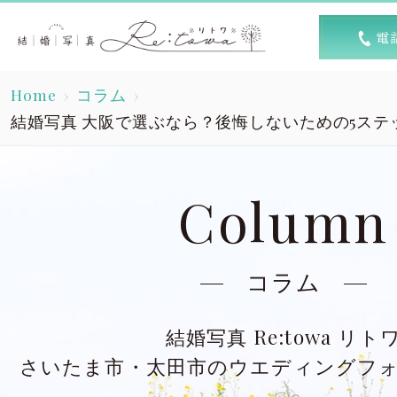
トップ
選ば
Home
コラム
Top
R
結婚写真 大阪で選ぶなら？後悔しないための5ステ
素敵な1日
キャン
A lovely day
Column
洋装スタジオ
洋
Dress studio
Dres
コラム
和装スタジオ
和
結婚写真 Re:towa リト
Kimono studio
Kimon
さいたま市・太田市のウエディングフ