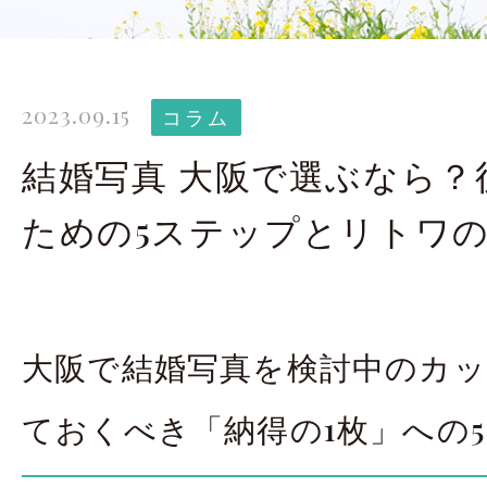
太田店ギャラリー
大宮店
Gallery
G
2023.09.15
ドレス＆着物
撮影
コラム
Costume
結婚写真 大阪で選ぶなら？
ための5ステップとリトワ
LINEで予約・相
太田店
大宮店
大阪で結婚写真を検討中のカ
来店のご予約
ておくべき「納得の1枚」への