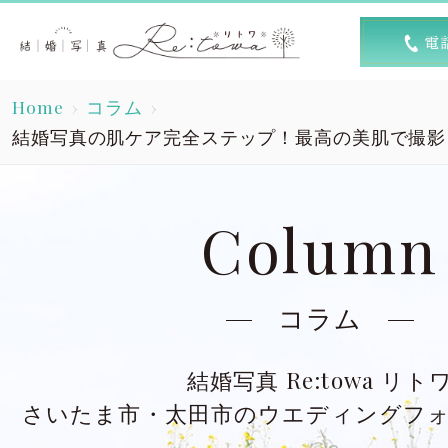
トップ
選ば
Home
コラム
Top
R
結婚写真の肌ケア完全ステップ！最高の美肌で撮影
素敵な1日
キャン
A lovely day
Column
洋装スタジオ
洋
Dress studio
Dres
コラム
和装スタジオ
和
結婚写真 Re:towa リト
Kimono studio
Kimon
さいたま市・太田市のウエディングフ