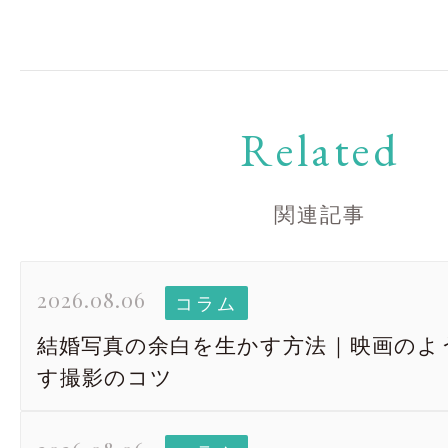
Related
関連記事
2026.08.06
コラム
結婚写真の余白を生かす方法｜映画のよ
太田店
太田店
す撮影のコツ
大宮店
大宮店