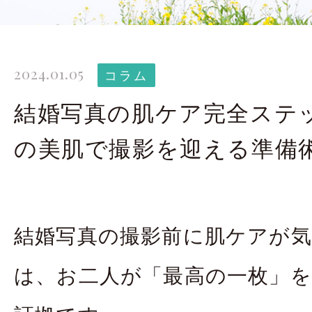
太田店ギャラリー
大宮店
Gallery
G
2024.01.05
ドレス＆着物
撮影
コラム
Costume
結婚写真の肌ケア完全ステ
の美肌で撮影を迎える準備
LINEで予約・相
太田店
大宮店
結婚写真の撮影前に肌ケアが
来店のご予約
は、お二人が「最高の一枚」