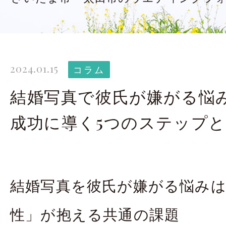
太田店ギャラリー
大宮店
Gallery
G
ドレス＆着物
撮影
2024.01.15
Costume
コラム
結婚写真で彼氏が嫌がる悩
LINEで予約・相
成功に導く5つのステップ
太田店
大宮店
結婚写真を彼氏が嫌がる悩みは
来店のご予約
性」が抱える共通の課題