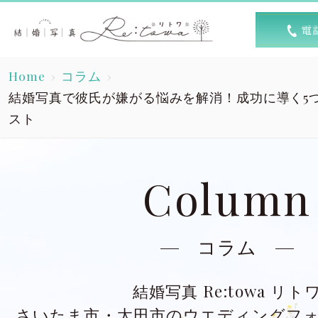
トップ
選ば
Home
コラム
Top
R
結婚写真で彼氏が嫌がる悩みを解消！成功に導く5
スト
素敵な1日
キャン
A lovely day
Column
洋装スタジオ
洋
Dress studio
Dres
コラム
和装スタジオ
和
Kimono studio
Kimon
結婚写真 Re:towa リト
さいたま市・太田市のウエディングフ