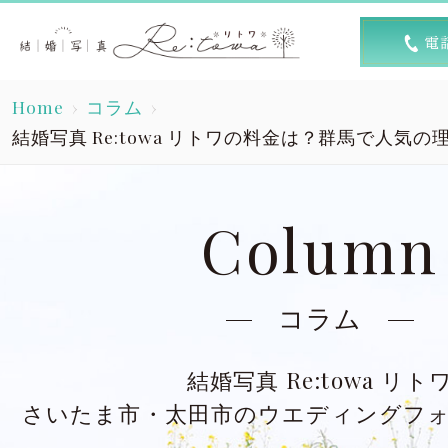
トップ
選ば
Home
コラム
Top
R
結婚写真 Re:towa リトワの料金は？群馬で人気
素敵な1日
キャン
A lovely day
Column
洋装スタジオ
洋
Dress studio
Dres
コラム
和装スタジオ
和
結婚写真 Re:towa リト
Kimono studio
Kimon
さいたま市・太田市のウエディングフ