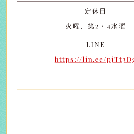
定休日
火曜、第2・4水曜
太田店
太田店
LINE
大宮店
大宮店
https://lin.ee/pjTt3D