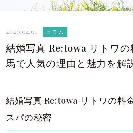
太田店ギャラリー
大宮店
Gallery
G
2020.04.01
ドレス＆着物
撮影
コラム
Costume
結婚写真 Re:towa リトワ
馬で人気の理由と魅力を解
LINEで予約・相
太田店
大宮店
結婚写真 Re:towa リトワの
来店のご予約
スパの秘密