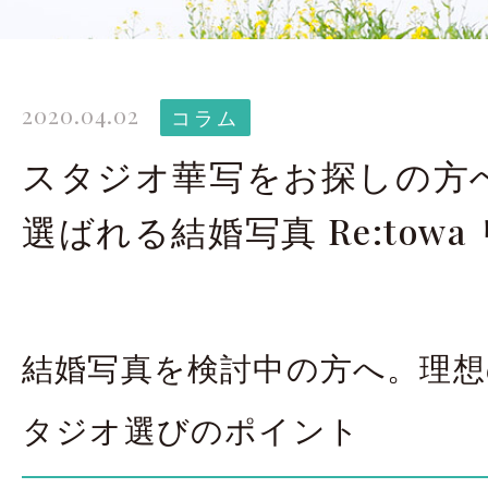
太田店ギャラリー
大宮店
Gallery
G
2020.04.02
ドレス＆着物
撮影
コラム
Costume
スタジオ華写をお探しの方
選ばれる結婚写真 Re:towa
LINEで予約・相
太田店
大宮店
結婚写真を検討中の方へ。理
来店のご予約
タジオ選びのポイント