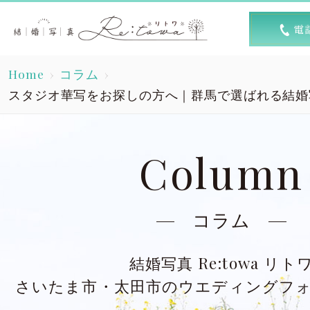
トップ
選ば
Home
コラム
Top
R
スタジオ華写をお探しの方へ｜群馬で選ばれる結婚写真 
素敵な1日
キャン
A lovely day
Column
洋装スタジオ
洋
Dress studio
Dres
コラム
和装スタジオ
和
結婚写真 Re:towa リト
Kimono studio
Kimon
さいたま市・太田市のウエディングフ