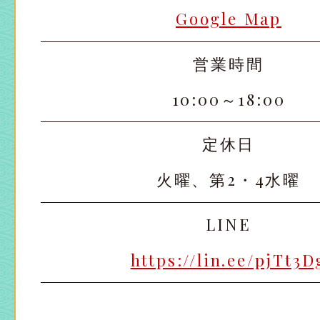
Google Map
大宮店
大宮店
営業時間
10:00～18:00
定休日
火曜、第2・4水曜
LINE
https://lin.ee/pjTt3D