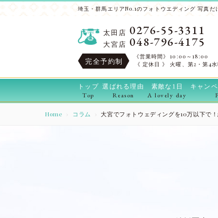
埼玉・群馬エリアNo.1のフォトウエディング 写真だけ
0276-55-3311
太田店
048-796-4175
大宮店
《営業時間》
10:00～18:00
完全予約制
《 定休日 》
火曜、第2・第4
トップ
選ばれる理由
素敵な1日
キャンペ
Top
Reason
A lovely day
Home
コラム
大宮でフォトウェディングを10万以下で！結婚