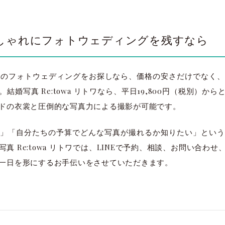
しゃれにフォトウェディングを残すなら
下のフォトウェディングをお探しなら、価格の安さだけでなく
結婚写真 Re:towa リトワなら、平日19,800円（税別）か
ドの衣裳と圧倒的な写真力による撮影が可能です。
」「自分たちの予算でどんな写真が撮れるか知りたい」という
真 Re:towa リトワでは、LINEで予約、相談、お問い合わ
一日を形にするお手伝いをさせていただきます。
太田店
太田店