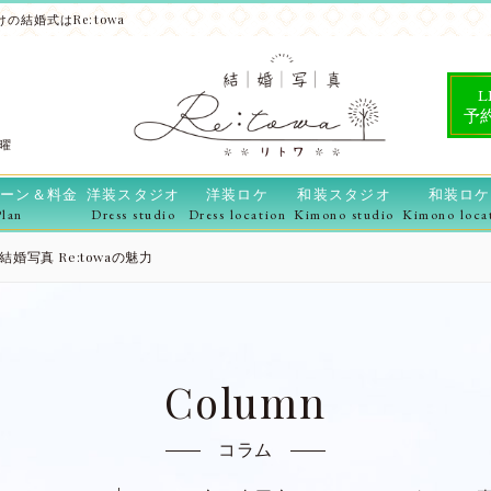
の結婚式はRe:towa
L
予
水曜
ーン＆料金
洋装スタジオ
洋装ロケ
和装スタジオ
和装ロケ
Plan
Dress studio
Dress location
Kimono studio
Kimono loca
写真 Re:towaの魅力
Column
コラム