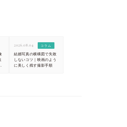
2026.08.04
コラム
象
結婚写真の横構図で失敗
よ
しないコツ｜映画のよう
ガ
に美しく残す撮影手順