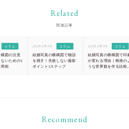
大宮店
大宮店
Related
関連記事
2026.08.05
2026.08.05
コラム
コラム
コラム
横構図の注意
結婚写真の横構図で物語
結婚写真の横構図で印
ないための5
を残す！失敗しない撮影
が変わる理由｜映画の
活用術
ポイント5ステップ
うな世界観を作る比較
イド
Recommend