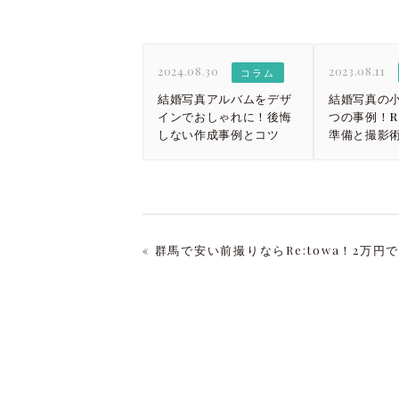
2024.08.30
2023.08.11
コラム
結婚写真アルバムをデザ
結婚写真の小
インでおしゃれに！後悔
つの事例！Re
しない作成事例とコツ
準備と撮影
« 群馬で安い前撮りならRe:towa！2万