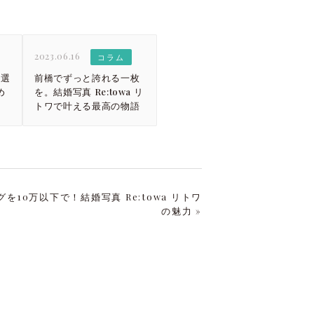
2023.06.16
コラム
を選
前橋でずっと誇れる一枚
め
を。結婚写真 Re:towa リ
トワで叶える最高の物語
10万以下で！結婚写真 Re:towa リトワ
の魅力 »