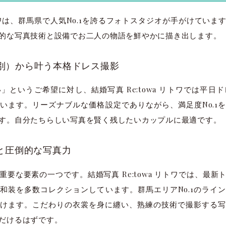
 リトワは、群馬県で人気No.1を誇るフォトスタジオが手がけてい
的な写真技術と設備でお二人の物語を鮮やかに描き出します。
（税別）から叶う本格ドレス撮影
」というご希望に対し、結婚写真 Re:towa リトワでは平日ドレ
います。リーズナブルな価格設定でありながら、満足度No.1
す。自分たちらしい写真を賢く残したいカップルに最適です。
と圧倒的な写真力
要な要素の一つです。結婚写真 Re:towa リトワでは、最
和装を多数コレクションしています。群馬エリアNo.1のライ
けます。こだわりの衣裳を身に纏い、熟練の技術で撮影する写
だけるはずです。