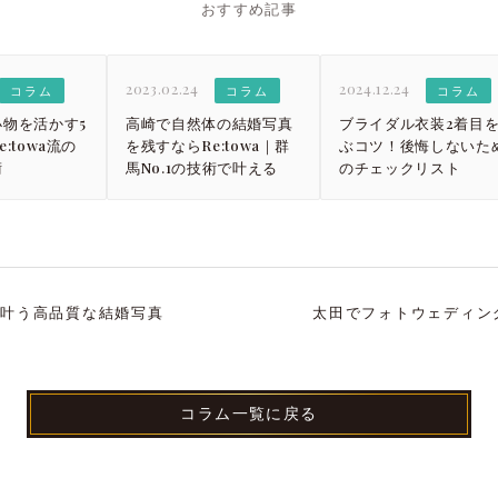
おすすめ記事
2023.02.24
2024.12.24
コラム
コラム
コラム
物を活かす5
高崎で自然体の結婚写真
ブライダル衣装2着目
:towa流の
を残すならRe:towa｜群
ぶコツ！後悔しないた
術
馬No.1の技術で叶える
のチェックリスト
円で叶う高品質な結婚写真
太田でフォトウェディングを
コラム一覧に戻る