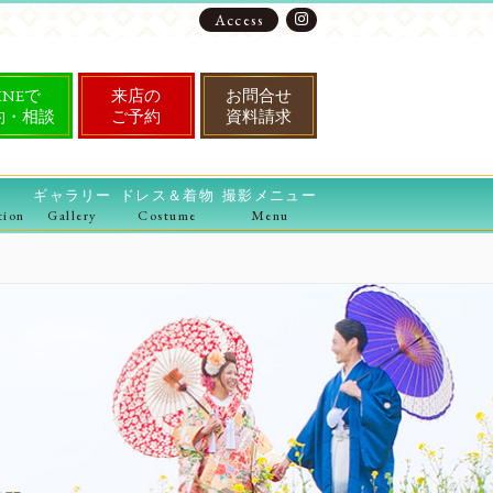
Access
INEで
来店の
お問合せ
約・相談
ご予約
資料請求
ギャラリー
ドレス＆着物
撮影メニュー
tion
Gallery
Costume
Menu