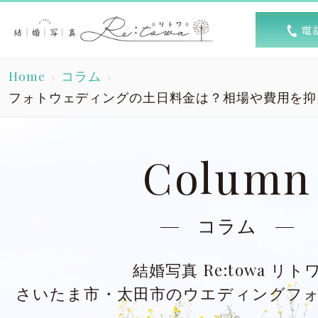
トップ
選ば
Home
コラム
Top
R
フォトウェディングの土日料金は？相場や費用を抑
素敵な1日
キャン
A lovely day
Column
洋装スタジオ
洋
Dress studio
Dres
コラム
和装スタジオ
和
結婚写真 Re:towa リト
Kimono studio
Kimon
さいたま市・太田市のウエディングフ