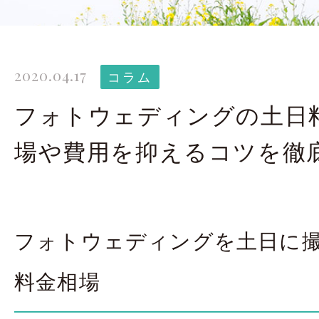
太田店ギャラリー
大宮店
Gallery
G
2020.04.17
ドレス＆着物
撮影
コラム
Costume
フォトウェディングの土日
場や費用を抑えるコツを徹
LINEで予約・相
太田店
大宮店
フォトウェディングを土日に
来店のご予約
料金相場