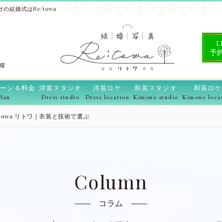
の結婚式はRe:towa
L
予
水曜
ーン＆料金
洋装スタジオ
洋装ロケ
和装スタジオ
和装ロケ
Plan
Dress studio
Dress location
Kimono studio
Kimono loca
towa リトワ｜衣装と技術で選ぶ
Column
コラム