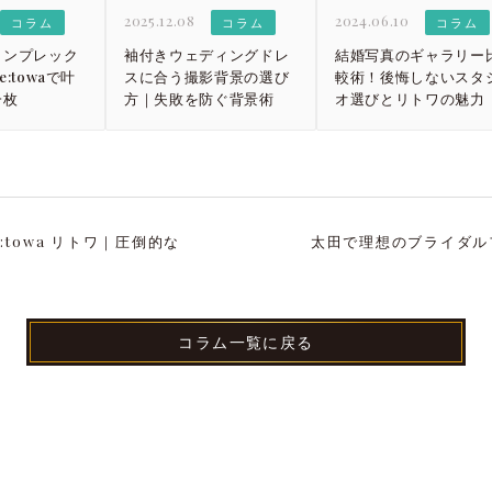
2025.12.08
2024.06.10
コラム
コラム
コラム
コンプレック
袖付きウェディングドレ
結婚写真のギャラリー
:towaで叶
スに合う撮影背景の選び
較術！後悔しないスタ
一枚
方｜失敗を防ぐ背景術
オ選びとリトワの魅力
:towa リトワ｜圧倒的な
太田で理想のブライダルフ
コラム一覧に戻る