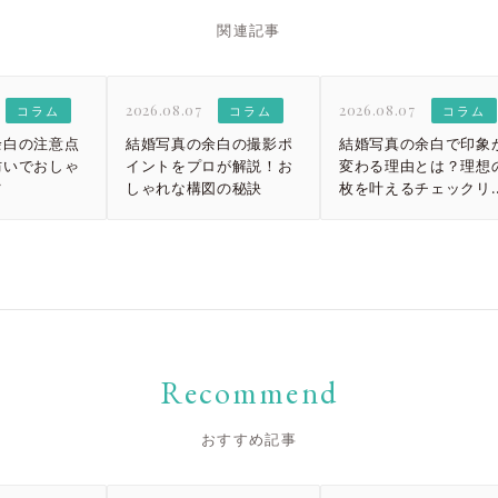
大宮店
大宮店
関連記事
2026.08.07
2026.08.07
コラム
コラム
コラム
余白の注意点
結婚写真の余白の撮影ポ
結婚写真の余白で印象
防いでおしゃ
イントをプロが解説！お
変わる理由とは？理想の
ツ
しゃれな構図の秘訣
枚を叶えるチェックリ
ト
Recommend
おすすめ記事