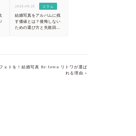
2025.06.25
コラム
比
結婚写真をアルバムに残
ジ
す価値とは？後悔しない
ための選び方と失敗回避
の秘訣
ォトを！結婚写真 Re:towa リトワが選ば
れる理由 »