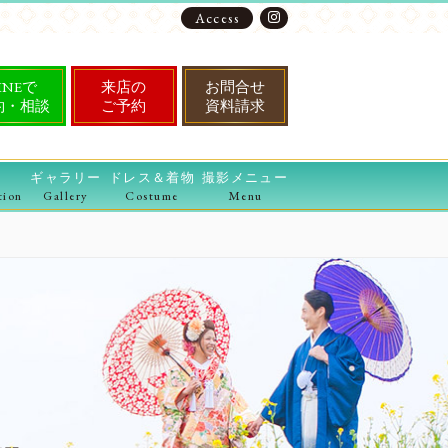
Access
INEで
来店の
お問合せ
約・相談
ご予約
資料請求
ギャラリー
ドレス＆着物
撮影メニュー
tion
Gallery
Costume
Menu