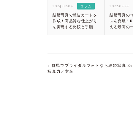
2024.02.04
2022.02.22
コラム
結婚写真で報告カードを
結婚写真の
作成！高品質な仕上がり
スを克服！Re
を実現する比較と手順
える最高の
« 群馬でブライダルフォトなら結婚写真 Re
写真力と衣装