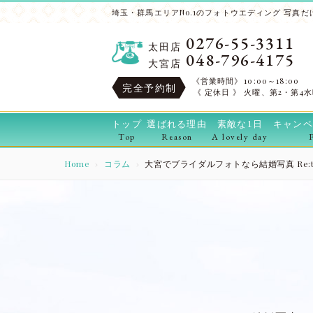
埼玉・群馬エリアNo.1のフォトウエディング 写真だけ
0276-55-3311
太田店
048-796-4175
大宮店
《営業時間》
10:00～18:00
完全予約制
《 定休日 》
火曜、第2・第4
トップ
選ばれる理由
素敵な1日
キャンペ
Top
Reason
A lovely day
Home
コラム
大宮でブライダルフォトなら結婚写真 Re: