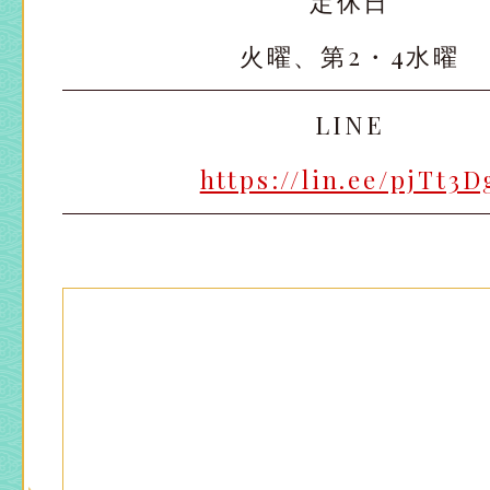
定休日
火曜、第2・4水曜
太田店
太田店
LINE
大宮店
大宮店
https://lin.ee/pjTt3D