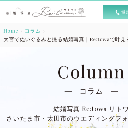
トップ
選ば
Home
コラム
Top
R
大宮でぬいぐるみと撮る結婚写真｜Re:towaで叶
素敵な1日
キャン
A lovely day
Column
洋装スタジオ
洋
Dress studio
Dres
コラム
和装スタジオ
和
結婚写真 Re:towa リト
Kimono studio
Kimon
さいたま市・太田市のウエディングフ