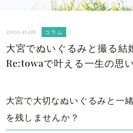
太田店ギャラリー
大宮店
Gallery
G
2020.11.06
ドレス＆着物
撮影
コラム
Costume
大宮でぬいぐるみと撮る結
Re:towaで叶える一生の思
LINEで予約・相
太田店
大宮店
大宮で大切なぬいぐるみと一
来店のご予約
を残しませんか？