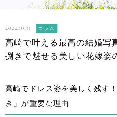
太田店ギャラリー
大宮店
Gallery
G
2022.10.31
ドレス＆着物
撮影
コラム
Costume
高崎で叶える最高の結婚写
捌きで魅せる美しい花嫁姿
LINEで予約・相
太田店
大宮店
高崎でドレス姿を美しく残す
来店のご予約
き」が重要な理由