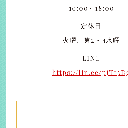
10:00～18:00
太田店
太田店
定休日
大宮店
大宮店
火曜、第2・4水曜
LINE
https://lin.ee/pjTt3D