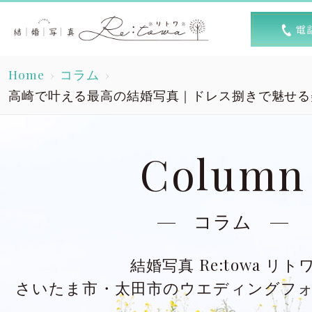
トップ
選ば
Home
コラム
Top
R
高崎で叶える最高の結婚写真｜ドレス捌きで魅せる
素敵な1日
キャン
A lovely day
Column
洋装スタジオ
洋
Dress studio
Dres
コラム
和装スタジオ
和
結婚写真 Re:towa リト
Kimono studio
Kimon
さいたま市・太田市のウエディングフ