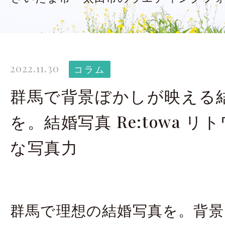
太田店ギャラリー
大宮店
Gallery
G
ドレス＆着物
撮影
2022.11.30
Costume
コラム
群馬で背景ぼかしが映える
LINEで予約・相
を。結婚写真 Re:towa リ
太田店
大宮店
な写真力
来店のご予約
群馬で理想の結婚写真を。背