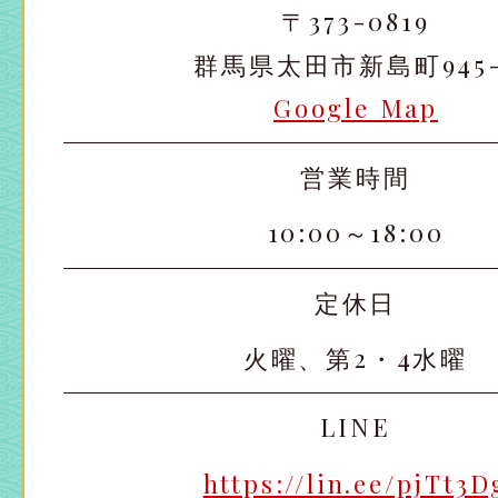
〒373-0819
群馬県太田市新島町945-
Google Map
営業時間
太田店
太田店
10:00～18:00
大宮店
大宮店
定休日
火曜、第2・4水曜
LINE
https://lin.ee/pjTt3D