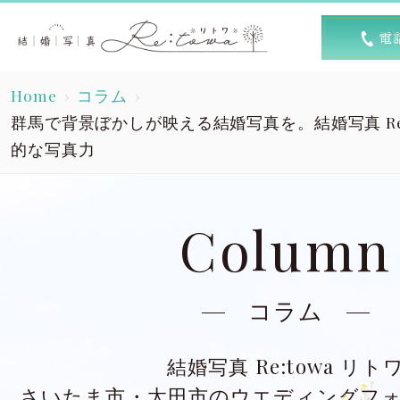
トップ
選ば
Home
コラム
Top
R
群馬で背景ぼかしが映える結婚写真を。結婚写真 Re:
的な写真力
素敵な1日
キャン
A lovely day
Column
洋装スタジオ
洋
Dress studio
Dres
コラム
和装スタジオ
和
Kimono studio
Kimon
結婚写真 Re:towa リト
さいたま市・太田市のウエディングフ