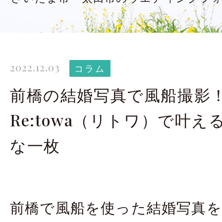
太田店ギャラリー
大宮店
Gallery
G
ドレス＆着物
撮影
2022.12.03
Costume
コラム
前橋の結婚写真で風船撮影
LINEで予約・相
Re:towa（リトワ）で叶
太田店
大宮店
な一枚
来店のご予約
前橋で風船を使った結婚写真