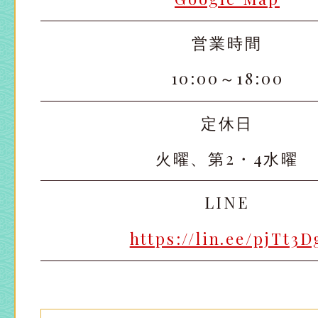
営業時間
太田店
太田店
10:00～18:00
大宮店
大宮店
定休日
火曜、第2・4水曜
LINE
https://lin.ee/pjTt3D