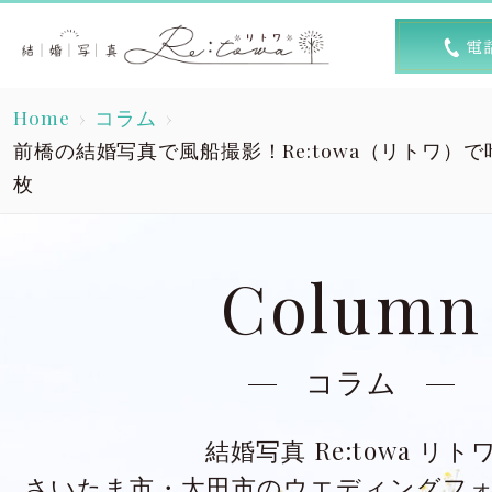
トップ
選ば
Home
コラム
Top
R
前橋の結婚写真で風船撮影！Re:towa（リトワ）
枚
素敵な1日
キャン
A lovely day
Column
洋装スタジオ
洋
Dress studio
Dres
コラム
和装スタジオ
和
Kimono studio
Kimon
結婚写真 Re:towa リト
さいたま市・太田市のウエディングフ