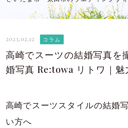
太田店ギャラリー
大宮店
Gallery
G
ドレス＆着物
撮影
2023.02.12
Costume
コラム
高崎でスーツの結婚写真を
LINEで予約・相
婚写真 Re:towa リトワ｜
太田店
大宮店
高崎でスーツスタイルの結婚
来店のご予約
い方へ