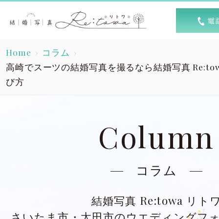
トップ
選ば
Home
コラム
Top
R
高崎でスーツの結婚写真を撮るなら結婚写真 Re:to
び方
素敵な1日
キャン
A lovely day
Column
洋装スタジオ
洋
Dress studio
Dres
コラム
和装スタジオ
和
Kimono studio
Kimon
結婚写真 Re:towa リト
さいたま市・太田市のウエディングフ