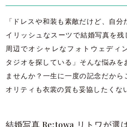
お問合せ・資料請
「ドレスや和装も素敵だけど、自分
アクセス
In
イリッシュなスーツで結婚写真を残
周辺でオシャレなフォトウェディ
タジオを探している」そんな悩みを
ませんか？一生に一度の記念だから
オリティも衣裳の質も妥協したくな
結婚写真 Re:towa リトワが