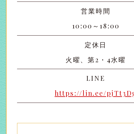
営業時間
10:00～18:00
定休日
火曜、第2・4水曜
太田店
太田店
LINE
大宮店
大宮店
https://lin.ee/pjTt3D