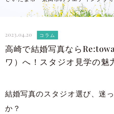
太田店ギャラリー
大宮店
Gallery
G
ドレス＆着物
撮影
2023.04.20
Costume
コラム
高崎で結婚写真ならRe:tow
LINEで予約・相
ワ）へ！スタジオ見学の魅
太田店
大宮店
結婚写真のスタジオ選び、迷
来店のご予約
か？