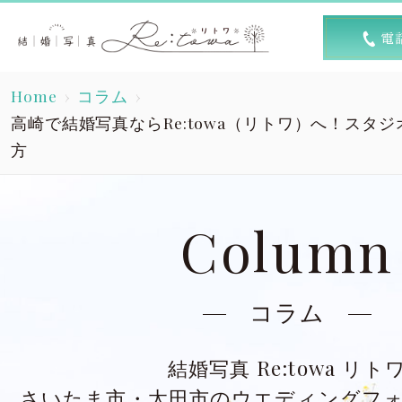
トップ
選ば
Home
コラム
Top
R
高崎で結婚写真ならRe:towa（リトワ）へ！スタ
方
素敵な1日
キャン
A lovely day
Column
洋装スタジオ
洋
Dress studio
Dres
コラム
和装スタジオ
和
Kimono studio
Kimon
結婚写真 Re:towa リト
さいたま市・太田市のウエディングフ