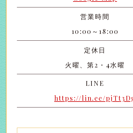
営業時間
10:00～18:00
定休日
火曜、第2・4水曜
LINE
https://lin.ee/pjTt3D
太田店
太田店
大宮店
大宮店