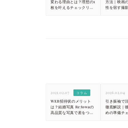
変わる理由とは？理想の1
方法｜映画
枚を叶えるチェックリス
性を宿す撮
ト
2021.02.07
2026.02.04
コラム
WEB招待状のメリット
引き振袖で
は？結婚写真 Re:towaの
徹底解説｜
高品質な写真で差をつけ
めの準備チ
る