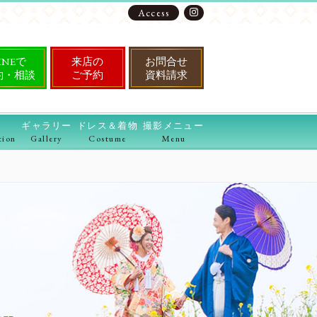
Access
INEで
来店の
お問合せ
約・相談
ご予約
資料請求
ギャラリー
ドレス＆着物
撮影メニュー
tion
Gallery
Costume
Menu