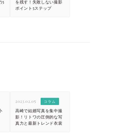
の5
を残す！失敗しない撮影
ポイント5ステップ
2023.02.05
コラム
小
高崎で結婚写真を集中撮
影！リトワの圧倒的な写
真力と最新トレンド衣裳