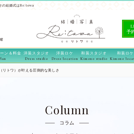
の結婚式はRe:towa
L
予
水曜
ーン＆料金
洋装スタジオ
洋装ロケ
和装スタジオ
和装ロケ
Plan
Dress studio
Dress location
Kimono studio
Kimono loca
wa（リトワ）が叶える圧倒的な美しさ
Column
コラム