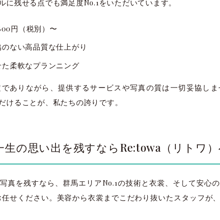
ルに残せる点でも満足度No.1をいただいています。
800円（税別）〜
協のない高品質な仕上がり
せた柔軟なプランニング
定でありながら、提供するサービスや写真の質は一切妥協しま
だけることが、私たちの誇りです。
生の思い出を残すならRe:towa（リトワ）
写真を残すなら、群馬エリアNo.1の技術と衣裳、そして安心
ワ」にお任せください。美容から衣裳までこだわり抜いたスタッフ
太田店
太田店