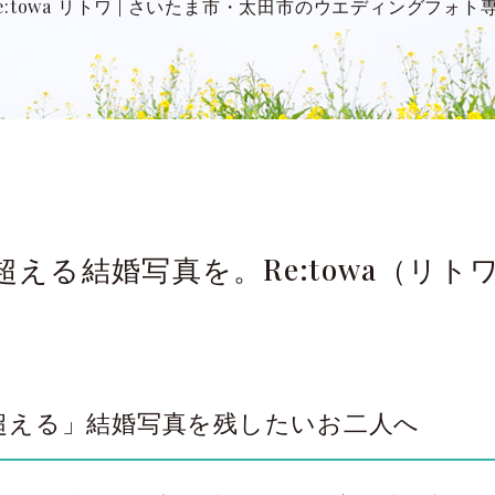
:towa リトワ
|
さいたま市・太田市のウエディングフォト
える結婚写真を。Re:towa（リト
超える」結婚写真を残したいお二人へ