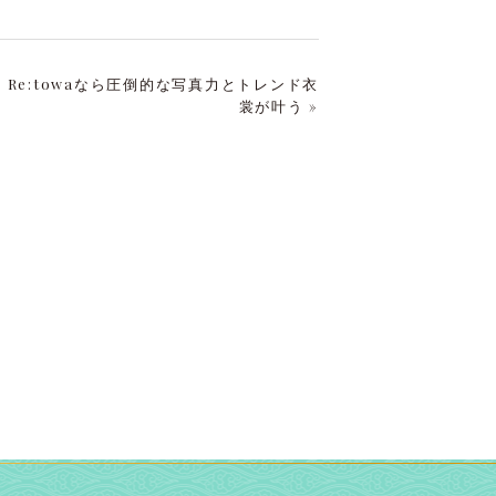
Re:towaなら圧倒的な写真力とトレンド衣
裳が叶う »