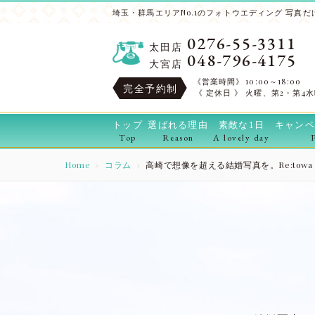
埼玉・群馬エリアNo.1のフォトウエディング 写真だけ
0276-55-3311
太田店
048-796-4175
大宮店
《営業時間》
10:00～18:00
完全予約制
《 定休日 》
火曜、第2・第4
トップ
選ばれる理由
素敵な1日
キャンペ
Top
Reason
A lovely day
Home
コラム
高崎で想像を超える結婚写真を。Re:to