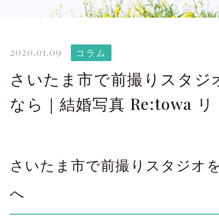
太田店ギャラリー
大宮店
Gallery
G
2020.01.09
ドレス＆着物
撮影
コラム
Costume
さいたま市で前撮りスタジ
なら｜結婚写真 Re:towa 
LINEで予約・相
太田店
大宮店
さいたま市で前撮りスタジオ
来店のご予約
へ