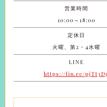
営業時間
10:00～18:00
定休日
火曜、第2・4水曜
太田店
太田店
LINE
大宮店
大宮店
https://lin.ee/pjTt3D