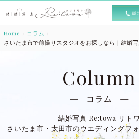
トップ
選ば
Home
コラム
Top
R
さいたま市で前撮りスタジオをお探しなら｜結婚写真 R
素敵な1日
キャン
A lovely day
Column
洋装スタジオ
洋
Dress studio
Dres
コラム
和装スタジオ
和
結婚写真 Re:towa リト
Kimono studio
Kimon
さいたま市・太田市のウエディングフ