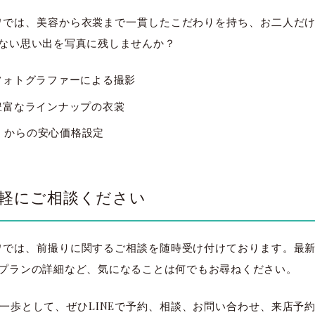
 リトワでは、美容から衣裳まで一貫したこだわりを持ち、お二人
ない思い出を写真に残しませんか？
フォトグラファーによる撮影
豊富なラインナップの衣裳
別）からの安心価格設定
気軽にご相談ください
 リトワでは、前撮りに関するご相談を随時受け付けております。
プランの詳細など、気になることは何でもお尋ねください。
太田店
太田店
一歩として、ぜひLINEで予約、相談、お問い合わせ、来店予