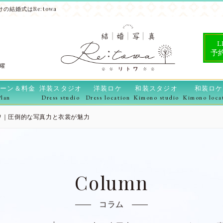
の結婚式はRe:towa
L
予
水曜
ーン＆料金
洋装スタジオ
洋装ロケ
和装スタジオ
和装ロケ
Plan
Dress studio
Dress location
Kimono studio
Kimono loca
リトワ｜圧倒的な写真力と衣裳が魅力
Column
コラム