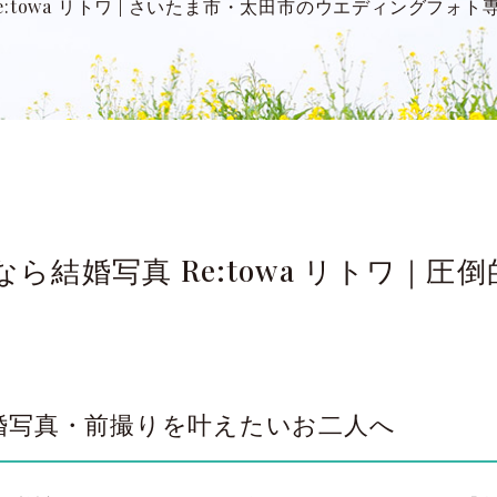
:towa リトワ
|
さいたま市・太田市のウエディングフォト
ら結婚写真 Re:towa リトワ｜圧
婚写真・前撮りを叶えたいお二人へ