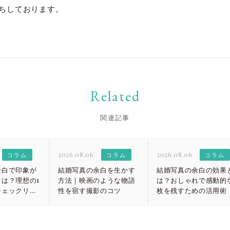
ちしております。
大宮店
大宮店
Related
関連記事
2026.08.06
2026.08.06
コラム
コラム
コラム
余白で印象が
結婚写真の余白を生かす
結婚写真の余白の効果
は？理想の1
方法｜映画のような物語
は？おしゃれで感動的な
チェックリス
性を宿す撮影のコツ
枚を残すための活用術