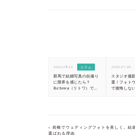
2022.08.12
2025.07.26
コラム
群馬で結婚写真の自撮り
スタジオ撮影
に限界を感じたら？
選！フォト
Re:towa（リトワ）で叶
で後悔しな
える理想の一枚
« 前橋でウェディングフォトを美しく。結婚写
選ばれる理由