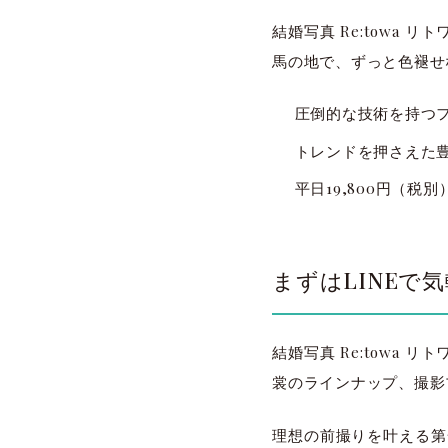
結婚写真 Re:towa
馬の地で、ずっと色褪せ
圧倒的な技術を持つ
トレンドを押さえた
平日19,800円（税
まずはLINEで
結婚写真 Re:towa
裳のラインナップ、撮影
理想の前撮りを叶える第