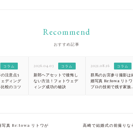
Recommend
おすすめ記事
2026.04.03
2021.08.16
コラム
コラム
コラム
の注意点5
新郎ヘアセットで後悔し
群馬のお宮参り撮影は
ウェディング
ない方法！フォトウェデ
婚写真 Re:towa リト
い比較のコツ
ィング成功の秘訣
プロの技術で残す家族
絆
真 Re:towa リトワが
高崎で結婚式の前撮りなら結