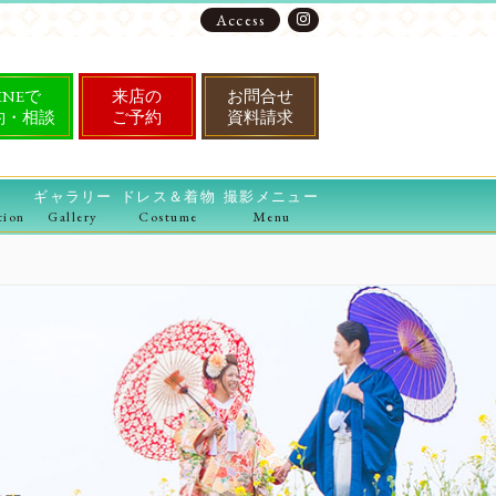
Access
INEで
来店の
お問合せ
約・相談
ご予約
資料請求
ギャラリー
ドレス＆着物
撮影メニュー
tion
Gallery
Costume
Menu