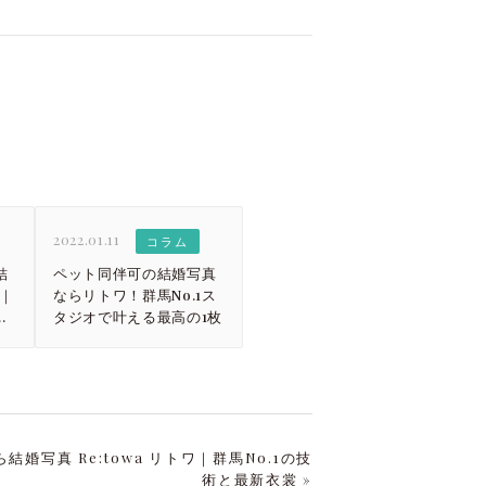
2022.01.11
コラム
結
ペット同伴可の結婚写真
ワ｜
ならリトワ！群馬No.1ス
の
タジオで叶える最高の1枚
婚写真 Re:towa リトワ｜群馬No.1の技
術と最新衣裳 »