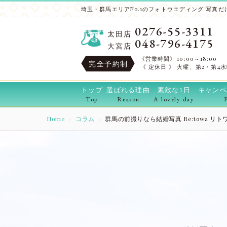
埼玉・群馬エリアNo.1のフォトウエディング 写真だけ
0276-55-3311
太田店
048-796-4175
大宮店
《営業時間》
10:00～18:00
完全予約制
《 定休日 》
火曜、第2・第4
トップ
選ばれる理由
素敵な1日
キャンペ
Top
Reason
A lovely day
Home
コラム
群馬の前撮りなら結婚写真 Re:towa 