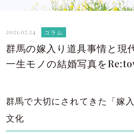
太田店ギャラリー
大宮店
Gallery
G
2021.07.24
ドレス＆着物
撮影
コラム
Costume
群馬の嫁入り道具事情と現
一生モノの結婚写真をRe:to
LINEで予約・相
太田店
大宮店
群馬で大切にされてきた「嫁
来店のご予約
文化