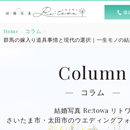
トップ
選ば
Home
コラム
Top
R
群馬の嫁入り道具事情と現代の選択｜一生モノの結婚写
素敵な1日
キャン
A lovely day
Column
洋装スタジオ
洋
Dress studio
Dres
コラム
和装スタジオ
和
結婚写真 Re:towa リト
Kimono studio
Kimon
さいたま市・太田市のウエディングフ