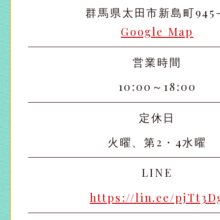
群馬県太田市新島町945-
Google Map
営業時間
太田店
太田店
10:00～18:00
大宮店
大宮店
定休日
火曜、第2・4水曜
LINE
https://lin.ee/pjTt3D