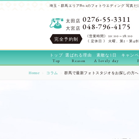
埼玉・群馬エリアNo.1のフォトウエディング 写真だけ
0276-55-3311
太田店
048-796-4175
大宮店
《営業時間》
10:00～18:00
完全予約制
《 定休日 》
火曜、第2・第4
トップ
選ばれる理由
素敵な1日
キャンペ
Top
Reason
A lovely day
Home
コラム
群馬で最新フォトスタジオをお探しの方へ｜結