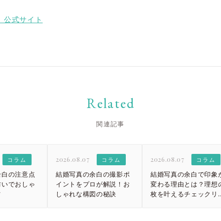
大宮店
大宮店
トワ 公式サイト
Related
関連記事
2026.08.07
2026.08.07
コラム
コラム
コラム
余白の注意点
結婚写真の余白の撮影ポ
結婚写真の余白で印象
防いでおしゃ
イントをプロが解説！お
変わる理由とは？理想の
ツ
しゃれな構図の秘訣
枚を叶えるチェックリ
ト