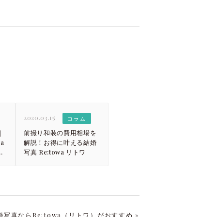
2020.03.15
コラム
｜
前撮り和装の費用相場を
a
解説！お得に叶える結婚
一
写真 Re:towa リトワ
写真ならRe:towa（リトワ）がおすすめ »