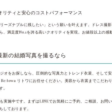
クオリティと安心のコストパフォーマンス
リーズナブルに残したい」という願いを叶えます。ドレス撮影が平
ら、満足度No.1を誇る高いクオリティを実現。お値段以上の感
最新の結婚写真を撮るなら
ジオをお探しなら、圧倒的な写真力とトレンド衣裳、そして安
Re:towa リトワにお任せください。美容から衣裳までこだ
す。
も実施中です。まずはLINEでお気軽にご予約、ご相談、お問
太田店
太田店
ちしております。