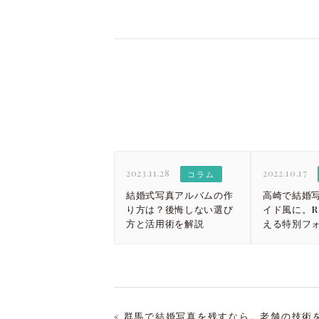
2023.11.28
2022.10.17
コラム
結婚式写真アルバムの作
高崎で結婚
り方は？後悔しない選び
イド風に。Re
方と活用術を解説
える特別フ
« 群馬で結婚写真を残すなら。老舗の技術を受