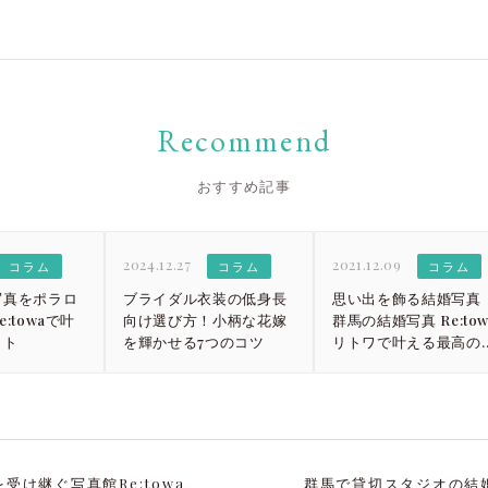
Recommend
おすすめ記事
2024.12.27
2021.12.09
コラム
コラム
コラム
写真をポラロ
ブライダル衣装の低身長
思い出を飾る結婚写真
:towaで叶
向け選び方！小柄な花嫁
群馬の結婚写真 Re:tow
ォト
を輝かせる7つのコツ
リトワで叶える最高の
枚
け継ぐ写真館Re:towa
群馬で貸切スタジオの結婚