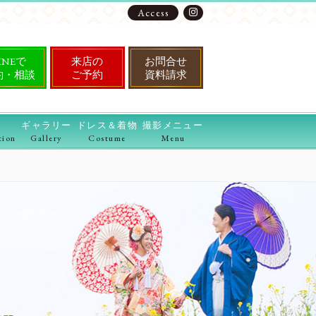
Access
INEで
来店の
お問合せ
約・相談
ご予約
資料請求
ギャラリー
ドレス＆着物
撮影メニュー
tion
Gallery
Costume
Menu