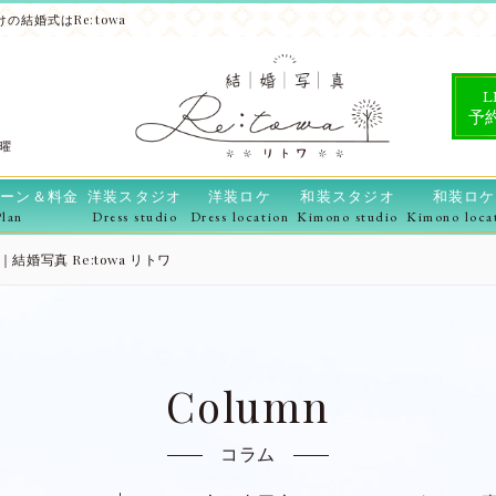
の結婚式はRe:towa
L
予
水曜
ーン＆料金
洋装スタジオ
洋装ロケ
和装スタジオ
和装ロケ
Plan
Dress studio
Dress location
Kimono studio
Kimono loca
婚写真 Re:towa リトワ
Column
コラム