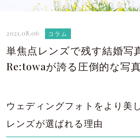
太田店ギャラリー
大宮店
Gallery
G
2021.08.06
ドレス＆着物
撮影
コラム
Costume
単焦点レンズで残す結婚写
Re:towaが誇る圧倒的な写
LINEで予約・相
太田店
大宮店
ウェディングフォトをより美
来店のご予約
レンズが選ばれる理由