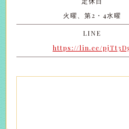
定休日
火曜、第2・4水曜
太田店
太田店
LINE
大宮店
大宮店
https://lin.ee/pjTt3D