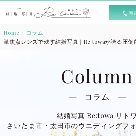
トップ
選ば
Home
コラム
Top
R
単焦点レンズで残す結婚写真｜Re:towaが誇る圧
素敵な1日
キャン
A lovely day
Column
洋装スタジオ
洋
Dress studio
Dres
コラム
和装スタジオ
和
結婚写真 Re:towa リト
Kimono studio
Kimon
さいたま市・太田市のウエディングフ