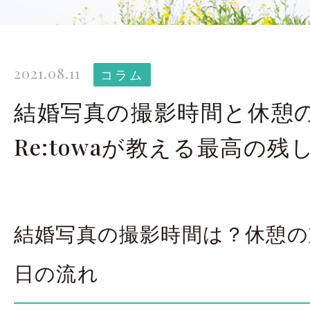
太田店ギャラリー
大宮店
Gallery
G
2021.08.11
ドレス＆着物
撮影
コラム
Costume
結婚写真の撮影時間と休憩
Re:towaが教える最高の残
LINEで予約・相
太田店
大宮店
結婚写真の撮影時間は？休憩の
来店のご予約
日の流れ