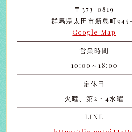
〒373-0819
群馬県太田市新島町945-
Google Map
営業時間
太田店
太田店
10:00～18:00
大宮店
大宮店
定休日
火曜、第2・4水曜
LINE
https://lin.ee/pjTt3D