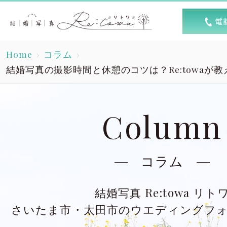
トップ
選ば
Home
コラム
Top
R
結婚写真の撮影時間と休憩のコツは？Re:towaが
素敵な1日
キャン
A lovely day
Column
洋装スタジオ
洋
Dress studio
Dres
コラム
和装スタジオ
和
結婚写真 Re:towa リト
Kimono studio
Kimon
さいたま市・太田市のウエディングフ