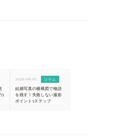
2026.08.05
コラム
意
結婚写真の横構図で物語
の5
を残す！失敗しない撮影
ポイント5ステップ