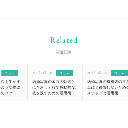
大宮店
大宮店
Related
関連記事
2026.08.06
2026.08.06
コラム
コラム
コラム
余白を生かす
結婚写真の余白の効果と
結婚写真の横構図の注
のような物語
は？おしゃれで感動的な1
点は？後悔しないため
影のコツ
枚を残すための活用術
ステップと活用術