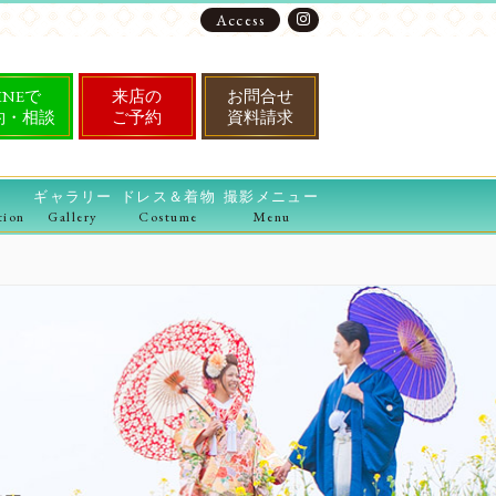
Access
INEで
来店の
お問合せ
約・相談
ご予約
資料請求
ギャラリー
ドレス＆着物
撮影メニュー
tion
Gallery
Costume
Menu