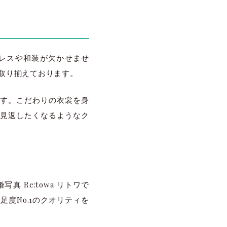
レスや和装が欠かせませ
数取り揃えております。
す。こだわりの衣裳を身
も見返したくなるようなク
Re:towa リトワで
足度No.1のクオリティを