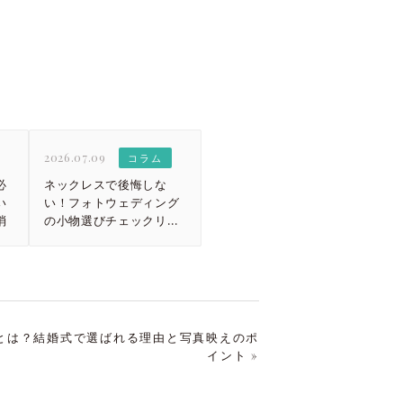
2026.07.09
コラム
必
ネックレスで後悔しな
い
い！フォトウェディング
消
の小物選びチェックリス
ト
とは？結婚式で選ばれる理由と写真映えのポ
イント »