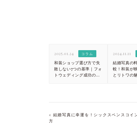
2025.01.24
2024.11.11
コラム
和装ショップ選び方で失
結婚写真の
敗しない7つの基準｜フォ
較！和装が
トウェディング成功の秘
とリトワの
訣
« 結婚写真に幸運を！シックスペンスコイ
方