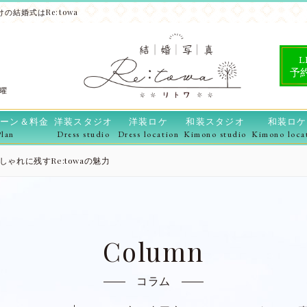
の結婚式はRe:towa
L
予
水曜
ーン＆料金
洋装スタジオ
洋装ロケ
和装スタジオ
和装ロケ
Plan
Dress studio
Dress location
Kimono studio
Kimono loca
ゃれに残すRe:towaの魅力
Column
コラム