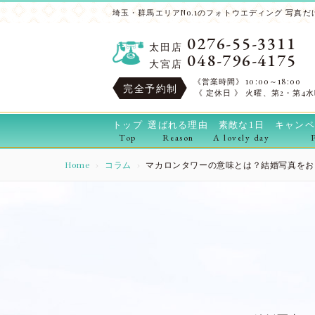
埼玉・群馬エリアNo.1のフォトウエディング 写真だけ
0276-55-3311
太田店
048-796-4175
大宮店
《営業時間》
10:00～18:00
完全予約制
《 定休日 》
火曜、第2・第4
トップ
選ばれる理由
素敵な1日
キャンペ
Top
Reason
A lovely day
Home
コラム
マカロンタワーの意味とは？結婚写真をおし