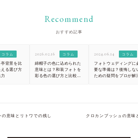
Recommend
おすすめ記事
2026.02.16
2024.06.14
コラム
コラム
コラム
料亭背景を比
綿帽子の色に込められた
フォトウェディングに
映える選び方
意味とは？和装フォトを
要な準備は？後悔しな
魅力
彩る色の選び方と比較ガ
ための疑問をプロが解
イド
ンの意味とリトワでの残し
クロカンブッシュの意味