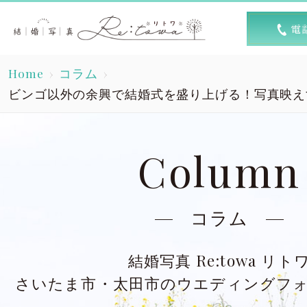
トップ
選ば
Home
コラム
Top
R
ビンゴ以外の余興で結婚式を盛り上げる！写真映え
素敵な1日
キャン
A lovely day
Column
洋装スタジオ
洋
Dress studio
Dres
コラム
和装スタジオ
和
結婚写真 Re:towa リト
Kimono studio
Kimon
さいたま市・太田市のウエディングフ