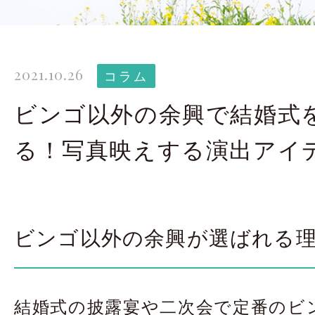
太田店ギャラリー
大宮店
Gallery
G
2021.10.26
ドレス＆着物
撮影
コラム
Costume
ビンゴ以外の余興で結婚式
る！写真映えする演出アイ
LINEで予約・相
太田店
大宮店
ビンゴ以外の余興が選ばれる
来店のご予約
結婚式の披露宴や二次会で定番のビ