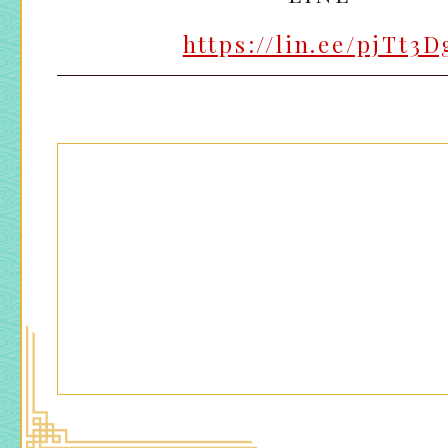
https://lin.ee/pjTt3D