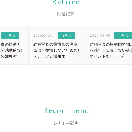
Related
大宮店
大宮店
関連記事
2026.08.06
2026.08.05
コラム
コラム
コラム
余白の効果と
結婚写真の横構図の注意
結婚写真の横構図で物
で感動的な1
点は？後悔しないための5
を残す！失敗しない撮
めの活用術
ステップと活用術
ポイント5ステップ
Recommend
おすすめ記事