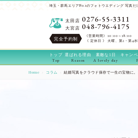
埼玉・群馬エリアNo.1のフォトウエディング 写真だけ
0276-55-3311
太田店
048-796-4175
大宮店
《営業時間》
10:00～18:00
完全予約制
《 定休日 》
火曜、第2・第4
トップ
選ばれる理由
素敵な1日
キャンペ
Top
Reason
A lovely day
Home
コラム
結婚写真をクラウド保存で一生の宝物に。R