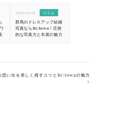
2023.02.12
コラム
ら
群馬のドレスアップ結婚
トワ
写真ならRe:towa！圧倒
裳
的な写真力と衣裳の魅力
思い出を美しく残すコツとRe:towaの魅力
»