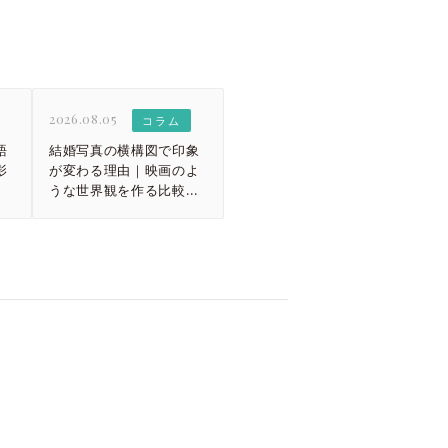
2026.08.05
コラム
語
結婚写真の横構図で印象
影
が変わる理由｜映画のよ
うな世界観を作る比較ガ
イド