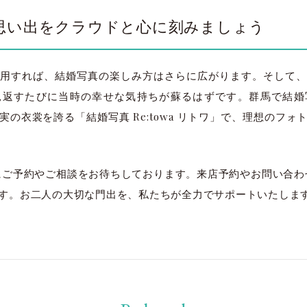
思い出をクラウドと心に刻みましょう
用すれば、結婚写真の楽しみ方はさらに広がります。そして、
見返すたびに当時の幸せな気持ちが蘇るはずです。群馬で結婚
の衣裳を誇る「結婚写真 Re:towa リトワ」で、理想のフ
軽にご予約やご相談をお待ちしております。来店予約やお問い合わせ
す。お二人の大切な門出を、私たちが全力でサポートいたしま
太田店
太田店