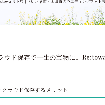
:towa リトワ
|
さいたま市・太田市のウエディングフォト
ウド保存で一生の宝物に。Re:tow
をクラウド保存するメリット