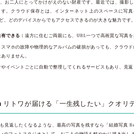
、お二人にとってかけがえのない財産です。最近では、撮影し
ます。クラウド保存とは、インターネット上のスペースに写真
ど、どのデバイスからでもアクセスできるのが大きな魅力です
共有できる：
遠方に住むご両親にも、URL一つで高画質な写真
：
スマホの故障や物理的なアルバムの破損があっても、クラウド
はありません。
付やイベントごとに自動で整理してくれるサービスもあり、見返
towa リトワが届ける「一生残したい」クオリ
見返したくなるような、最高の写真を残すなら「結婚写真 Re:
o.1のフォトスタジオとして、お二人の物語を鮮やかに描き出し