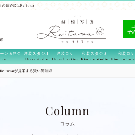
の結婚式はRe:towa
L
予
水曜
ーン＆料金
洋装スタジオ
洋装ロケ
和装スタジオ
和装ロケ
Plan
Dress studio
Dress location
Kimono studio
Kimono loca
e:towaが提案する賢い管理術
Column
コラム