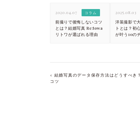
2020.04.07
2025.08.03
コラム
前撮りで後悔しないコツ
洋装撮影で
とは？結婚写真 Re:towa
トとは？初
リトワが選ばれる理由
が叶う10の
ト
« 結婚写真のデータ保存方法はどうすべき
コツ