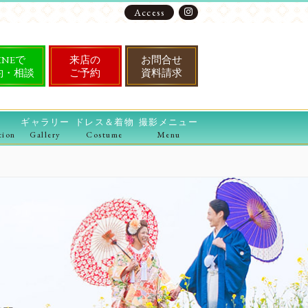
Access
INEで
来店の
お問合せ
約・相談
ご予約
資料請求
ギャラリー
ドレス＆着物
撮影メニュー
tion
Gallery
Costume
Menu