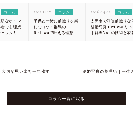
2021.11.17
2026.04.01
コラム
コラム
コラム
大切なポイン
子供と一緒に前撮りを楽
太田市で和装前撮りな
心者でも理想
しむコツ！群馬の
結婚写真 Re:towa リ
チェックリス
Re:towaで叶える理想の
｜群馬No.1の技術と衣
家族写真
？大切な思い出を一生残す
結婚写真の整理術｜一生の
コラム一覧に戻る