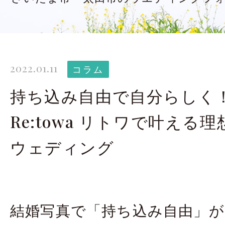
太田店ギャラリー
大宮店
Gallery
G
ドレス＆着物
撮影
2022.01.11
Costume
コラム
持ち込み自由で自分らしく
LINEで予約・相
Re:towa リトワで叶える
太田店
大宮店
ウェディング
来店のご予約
結婚写真で「持ち込み自由」が