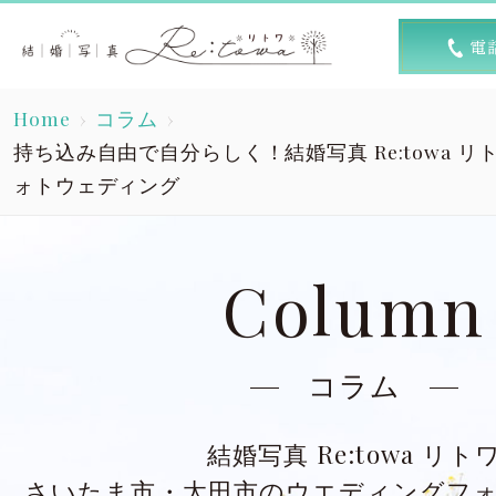
トップ
選ば
Home
コラム
Top
R
持ち込み自由で自分らしく！結婚写真 Re:towa 
ォトウェディング
素敵な1日
キャン
A lovely day
Column
洋装スタジオ
洋
Dress studio
Dres
コラム
和装スタジオ
和
Kimono studio
Kimon
結婚写真 Re:towa リト
さいたま市・太田市のウエディングフ