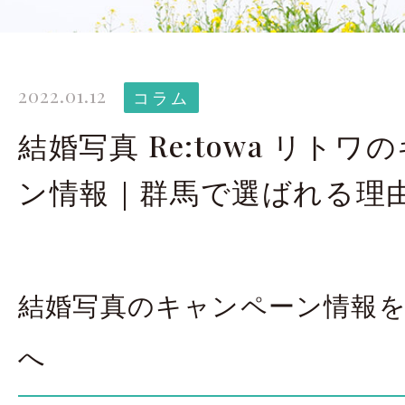
太田店ギャラリー
大宮店
Gallery
G
2022.01.12
ドレス＆着物
撮影
コラム
Costume
結婚写真 Re:towa リト
ン情報｜群馬で選ばれる理
LINEで予約・相
太田店
大宮店
結婚写真のキャンペーン情報
来店のご予約
へ