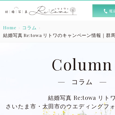
トップ
選ば
Home
コラム
Top
R
結婚写真 Re:towa リトワのキャンペーン情報｜
素敵な1日
キャン
A lovely day
Column
洋装スタジオ
洋
Dress studio
Dres
コラム
和装スタジオ
和
結婚写真 Re:towa リト
Kimono studio
Kimon
さいたま市・太田市のウエディングフ