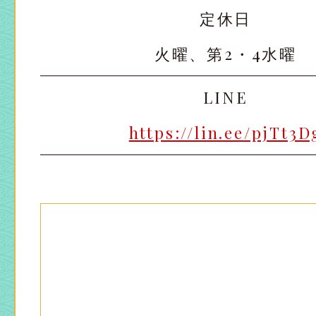
定休日
火曜、第2・4水曜
太田店
太田店
LINE
大宮店
大宮店
https://lin.ee/pjTt3D