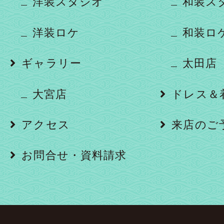
洋装スタジオ
和装ス
洋装ロケ
和装ロ
ギャラリー
太田店
大宮店
ドレス＆
アクセス
来店のご
お問合せ・資料請求