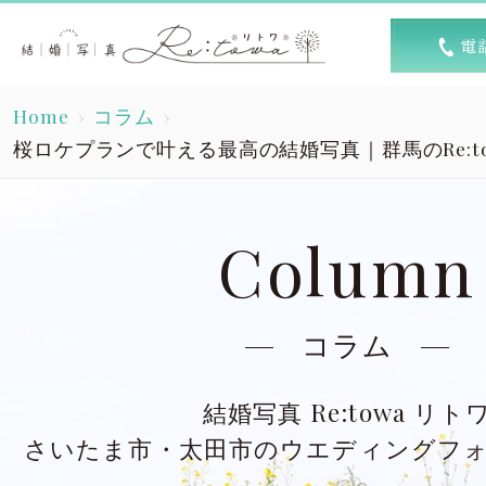
トップ
選ば
Home
コラム
Top
R
桜ロケプランで叶える最高の結婚写真｜群馬のRe:t
素敵な1日
キャン
A lovely day
Column
洋装スタジオ
洋
Dress studio
Dres
コラム
和装スタジオ
和
結婚写真 Re:towa リト
Kimono studio
Kimon
さいたま市・太田市のウエディングフ