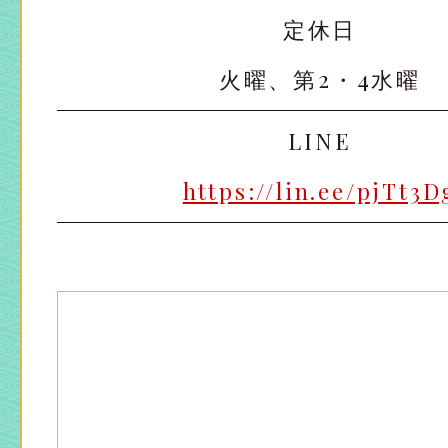
定休日
火曜、第2・4水曜
太田店
太田店
LINE
大宮店
大宮店
https://lin.ee/pjTt3D