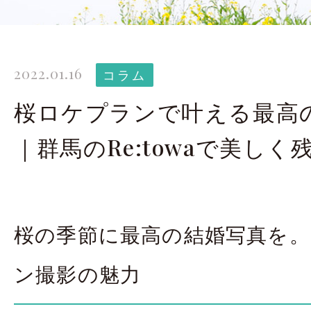
太田店ギャラリー
大宮店
Gallery
G
2022.01.16
ドレス＆着物
撮影
コラム
Costume
桜ロケプランで叶える最高
｜群馬のRe:towaで美しく
LINEで予約・相
太田店
大宮店
桜の季節に最高の結婚写真を
来店のご予約
ン撮影の魅力