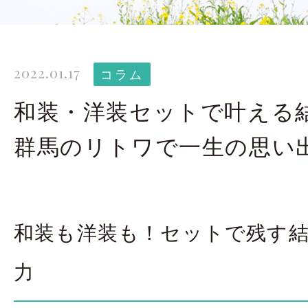
太田店ギャラリー
大宮店
Gallery
G
2022.01.17
ドレス＆着物
撮影
コラム
Costume
和装・洋装セットで叶える
群馬のリトワで一生の思い
LINEで予約・相
太田店
大宮店
和装も洋装も！セットで残す
来店のご予約
力