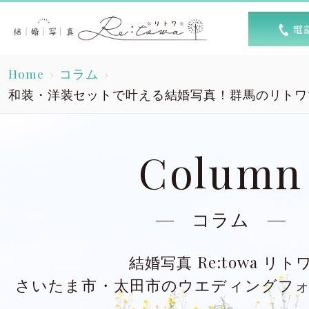
トップ
選ば
Home
コラム
Top
R
和装・洋装セットで叶える結婚写真！群馬のリトワ
素敵な1日
キャン
A lovely day
Column
洋装スタジオ
洋
Dress studio
Dres
コラム
和装スタジオ
和
結婚写真 Re:towa リト
Kimono studio
Kimon
さいたま市・太田市のウエディングフ