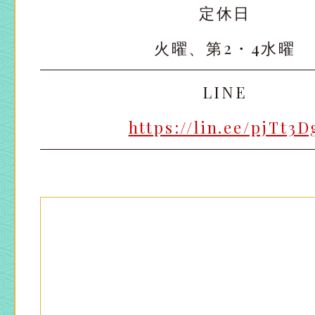
定休日
大宮店
大宮店
火曜、第2・4水曜
LINE
https://lin.ee/pjTt3D