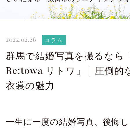
太田店ギャラリー
大宮店
Gallery
G
ドレス＆着物
撮影
2022.02.26
Costume
コラム
群馬で結婚写真を撮るなら
LINEで予約・相
Re:towa リトワ」｜圧倒
太田店
大宮店
衣裳の魅力
来店のご予約
一生に一度の結婚写真、後悔