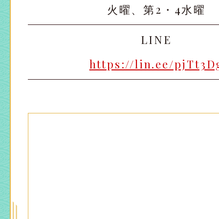
火曜、第2・4水曜
LINE
太田店
太田店
https://lin.ee/pjTt3D
大宮店
大宮店