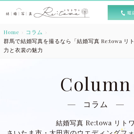
トップ
選ば
Home
コラム
Top
R
群馬で結婚写真を撮るなら「結婚写真 Re:towa 
力と衣裳の魅力
素敵な1日
キャン
A lovely day
Column
洋装スタジオ
洋
Dress studio
Dres
コラム
和装スタジオ
和
Kimono studio
Kimon
結婚写真 Re:towa リト
さいたま市・太田市のウエディングフ