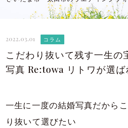
太田店ギャラリー
大宮店
Gallery
G
ドレス＆着物
撮影
2022.03.01
Costume
コラム
こだわり抜いて残す一生の
LINEで予約・相
写真 Re:towa リトワが選
太田店
大宮店
一生に一度の結婚写真だから
来店のご予約
り抜いて選びたい