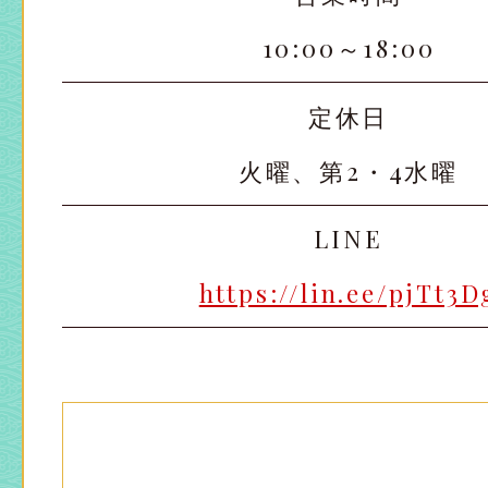
10:00～18:00
定休日
火曜、第2・4水曜
太田店
太田店
LINE
大宮店
大宮店
https://lin.ee/pjTt3D