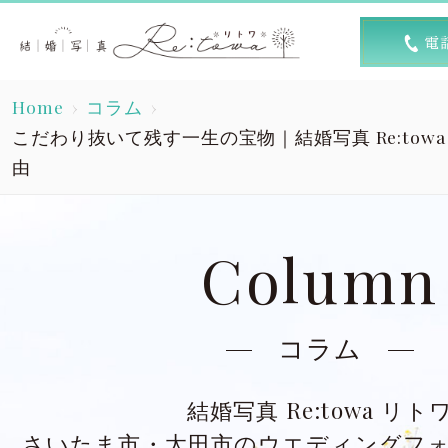
トップ
選ば
Home
コラム
Top
R
こだわり抜いて残す一生の宝物｜結婚写真 Re:tow
由
素敵な1日
キャン
A lovely day
Column
洋装スタジオ
洋
Dress studio
Dres
コラム
和装スタジオ
和
Kimono studio
Kimon
結婚写真 Re:towa リト
さいたま市・太田市のウエディングフ