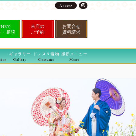
Access
INEで
来店の
お問合せ
約・相談
ご予約
資料請求
ギャラリー
ドレス＆着物
撮影メニュー
tion
Gallery
Costume
Menu