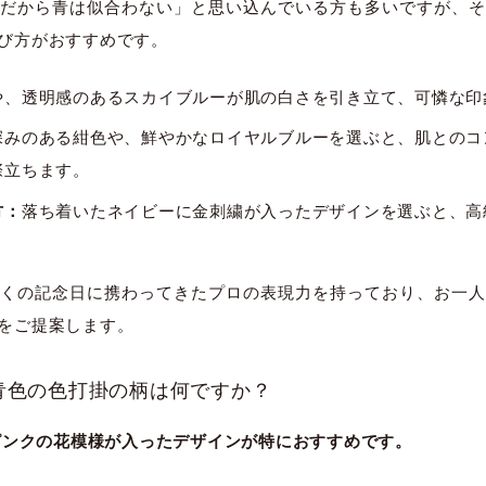
だから青は似合わない」と思い込んでいる方も多いですが、そ
び方がおすすめです。
や、透明感のあるスカイブルーが肌の白さを引き立て、可憐な印
深みのある紺色や、鮮やかなロイヤルブルーを選ぶと、肌とのコ
際立ちます。
方：
落ち着いたネイビーに金刺繍が入ったデザインを選ぶと、高
くの記念日に携わってきたプロの表現力を持っており、お一人
をご提案します。
る青色の色打掛の柄は何ですか？
・ピンクの花模様が入ったデザインが特におすすめです。
太田店
太田店