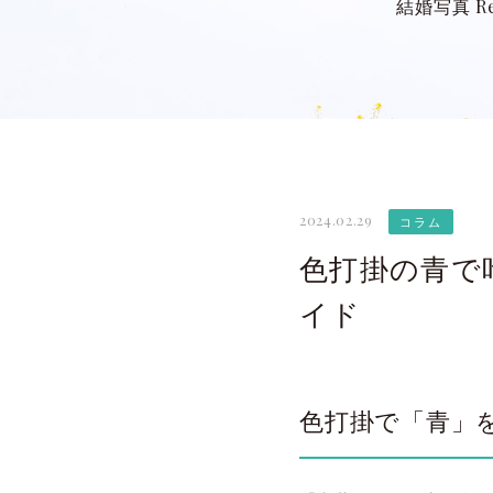
結婚写真 Re
2024.02.29
コラム
色打掛の青で
イド
色打掛で「青」