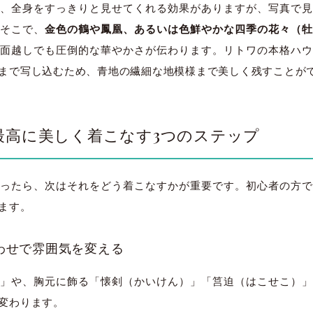
、全身をすっきりと見せてくれる効果がありますが、写真で見
大宮店
大宮店
。そこで、
金色の鶴や鳳凰、あるいは色鮮やかな四季の花々（
画面越しでも圧倒的な華やかさが伝わります。リトワの本格ハ
まで写し込むため、青地の繊細な地模様まで美しく残すことが
最高に美しく着こなす3つのステップ
ったら、次はそれをどう着こなすかが重要です。初心者の方で
ます。
合わせで雰囲気を変える
」や、胸元に飾る「懐剣（かいけん）」「筥迫（はこせこ）」
変わります。