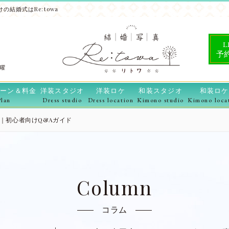
の結婚式はRe:towa
L
予
水曜
ーン＆料金
洋装スタジオ
洋装ロケ
和装スタジオ
和装ロケ
Plan
Dress studio
Dress location
Kimono studio
Kimono loca
｜初心者向けQ&Aガイド
Column
コラム