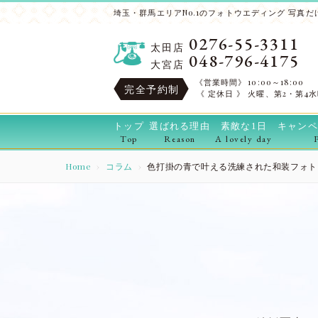
埼玉・群馬エリアNo.1のフォトウエディング 写真だけ
0276-55-3311
太田店
048-796-4175
大宮店
《営業時間》
10:00～18:00
完全予約制
《 定休日 》
火曜、第2・第4
トップ
選ばれる理由
素敵な1日
キャンペ
Top
Reason
A lovely day
Home
コラム
色打掛の青で叶える洗練された和装フォト