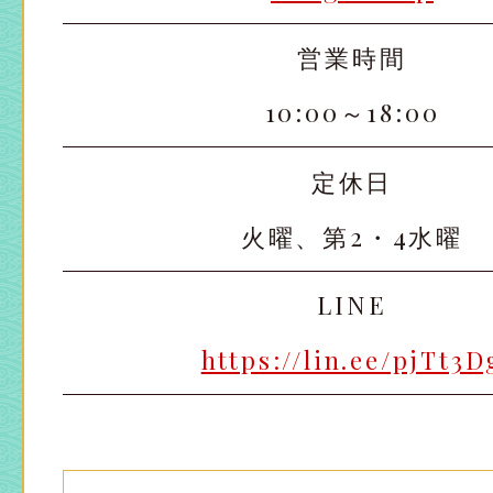
営業時間
10:00～18:00
定休日
火曜、第2・4水曜
LINE
https://lin.ee/pjTt3D
太田店
太田店
大宮店
大宮店