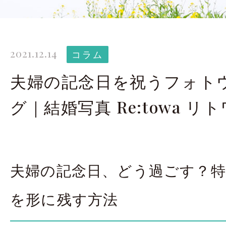
太田店ギャラリー
大宮店
Gallery
G
2021.12.14
ドレス＆着物
撮影
コラム
Costume
夫婦の記念日を祝うフォト
グ｜結婚写真 Re:towa リト
LINEで予約・相
太田店
大宮店
夫婦の記念日、どう過ごす？特
来店のご予約
を形に残す方法