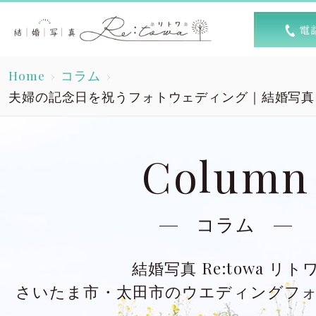
トップ
選ば
Home
コラム
Top
R
夫婦の記念日を祝うフォトウェディング｜結婚写真 Re
素敵な1日
キャン
A lovely day
Column
洋装スタジオ
洋
Dress studio
Dres
コラム
和装スタジオ
和
結婚写真 Re:towa リト
Kimono studio
Kimon
さいたま市・太田市のウエディングフ